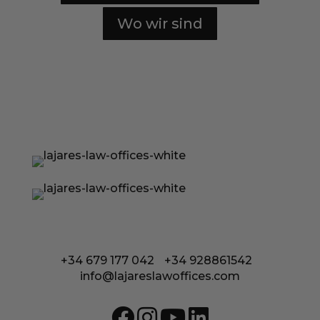
Wo wir sind
Calle Coronel González del Hierro 12
35650 Lajares - Fuerteventura
+34 679 177 042
/
+34 928861542
/
info@lajareslawoffices.com