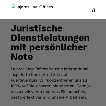
Juristische
Dienstleistungen
mit persönlicher
Note
Lajares Law Offices ist eine international
inspirierte Kanzlei mit Sitz auf
Fuerteventura. Wir konzentrieren uns zu
100% auf Sie, unseren Mandanten. Denn je
besser wir verstehen, was Sie brauchen,
desto effektiver wird unsere Arbeit sein.