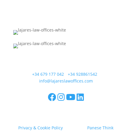
Calle Coronel González del Hierro 12
35650 Lajares - Fuerteventura
+34 679 177 042
/
+34 928861542
/
info@lajareslawoffices.com
Lajares Law Offices SL - Calle Coronel González del
Hierro 12, 35650 La Oliva - CIF B76167584
Privacy & Cookie Policy
/ Design by
Panese Think