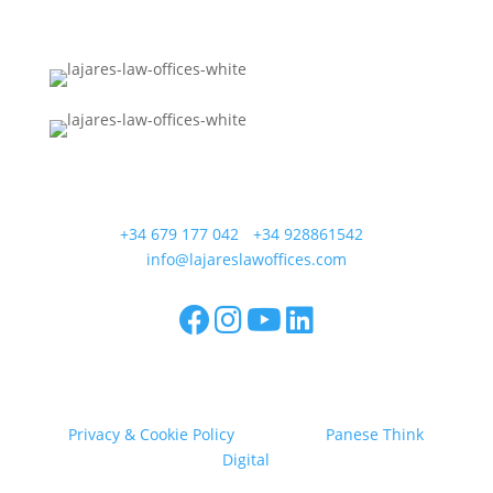
Calle Coronel González del Hierro 12
35650 Lajares - Fuerteventura
+34 679 177 042
/
+34 928861542
/
info@lajareslawoffices.com
Lajares Law Offices SL - Calle Coronel González del
Hierro 12, 35650 La Oliva - CIF B76167584
Privacy & Cookie Policy
/ Design by
Panese Think
Digital