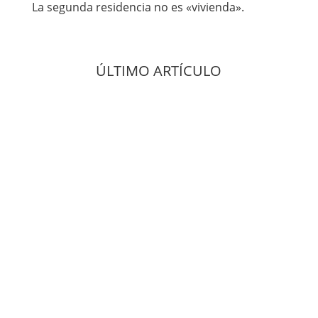
La segunda residencia no es «vivienda».
ÚLTIMO ARTÍCULO
La Ley 6/2025 de Ordenación Sostenible del
Uso Turístico de Viviendas define la segunda
residencia y la distingue de la vivienda
permanente, pero luego la somete al mismo
régimen restrictivo. Esta distinción es parte de
la realidad social y por ello tiene un trato legal
diferente en términos de garantías, fiscales,
estadísticas y jurisprudenciales. ¿Puede
tratarse diferentemente a efectos de la
Vivienda Vacacional o es posible en Derecho