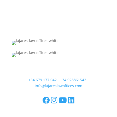
Calle Coronel González del Hierro 12
35650 Lajares - Fuerteventura
+34 679 177 042
/
+34 928861542
/
info@lajareslawoffices.com
Lajares Law Offices SL - Calle Coronel González del