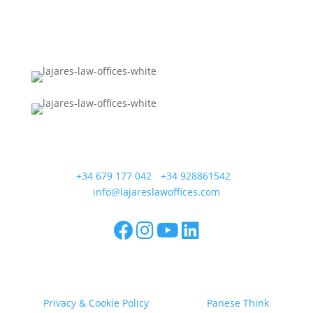
Calle Coronel González del Hierro 12
35650 Lajares - Fuerteventura
+34 679 177 042
/
+34 928861542
/
info@lajareslawoffices.com
Lajares Law Offices SL - Calle Coronel González del
Hierro 12, 35650 La Oliva - CIF B76167584
Privacy & Cookie Policy
/ Design by
Panese Think