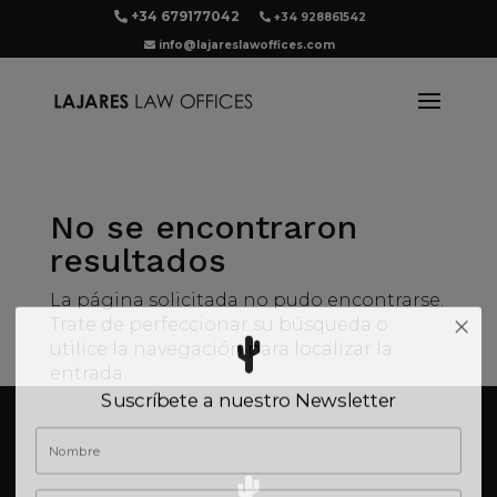
+34 679177042
+34 928861542
info@lajareslawoffices.com
No se encontraron
resultados
La página solicitada no pudo encontrarse.
Trate de perfeccionar su búsqueda o
utilice la navegación para localizar la
entrada.
Suscríbete a nuestro Newsletter