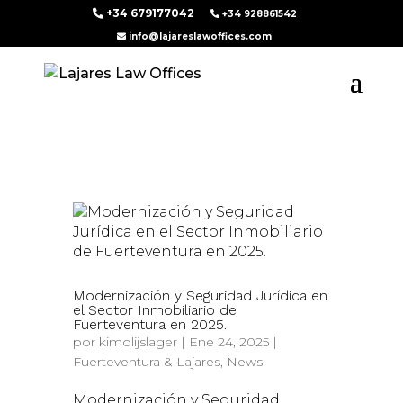
+34 679177042
+34 928861542
info@lajareslawoffices.com
Modernización y Seguridad Jurídica en
el Sector Inmobiliario de
Fuerteventura en 2025.
por
kimolijslager
|
Ene 24, 2025
|
Fuerteventura & Lajares
,
News
Modernización y Seguridad