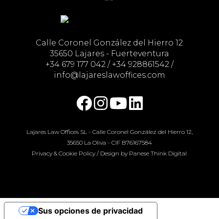
Calle Coronel González del Hierro 12
35650 Lajares - Fuerteventura
+34 679 177 042
/
+34 928861542
/
info@lajareslawoffices.com
Lajares Law Offices SL - Calle Coronel González del Hierro 12,
35650 La Oliva - CIF B76167584
Privacy & Cookie Policy
/ Design by
Panese Think Digital
Sus opciones de privacidad