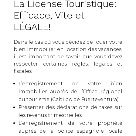
La License Touristique:
Efficace, Vite et
LÉGALE!
Dans le cas où vous décidez de louer votre
Abonnez-vous à notre Newsletter
bien immobilier en location des vacances,
il est important de savoir que vous devez
respecter certaines règles, légales et
fiscales:
L’enregistrement de votre bien
immobilier auprès de l’Office régional
Choisissez votre langue
du tourisme (Cabildo de Fuerteventura)
En vous inscrivant à notre Newsletter, vos données personnelles seront
Présenter des déclarations de taxes sur
gérées conformément à notre
Politique de Confidentialité
.
les revenus trimestrielles
L’enregistrement de votre propriété
S'abonner
auprès de la police espagnole locale