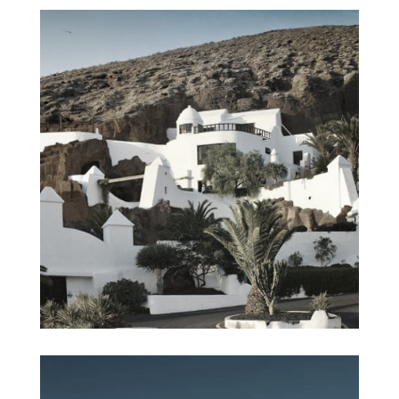
Choisissez votre langue
Anglais
Espagnol
Français
Allemand
En vous inscrivant à notre Newsletter, vos données personnelles seront
gérées conformément à notre
Politique de Confidentialité
.
Je suis d'accord
S'abonner