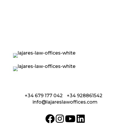
Calle Coronel González del Hierro 12
35650 Lajares - Fuerteventura
+34 679 177 042
/
+34 928861542
/
info@lajareslawoffices.com