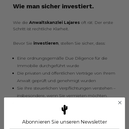
Wie man sicher investiert.
Wie die
Anwaltskanzlei Lajares
oft rät: Der erste
Schritt ist
rechtliche Klarheit.
Bevor Sie
investieren
, stellen Sie sicher, dass:
Eine ordnungsgemäße Due Diligence für die
Immobilie durchgeführt wurde
Die privaten und öffentlichen Verträge von Ihrem
Anwalt geprüft und genehmigt wurden
Sie Ihre steuerlichen Verpflichtungen verstehen –
insbesondere, wenn Sie vermieten möchten.
Sie von einem ortsansässigen Anwalt unterstützt
werden, der Ihre Interessen vertritt und Ihre
Investition schützt.
Abonnieren Sie unseren Newsletter