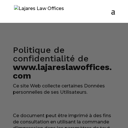
Politique de
confidentialité de
www.lajareslawoffices.
com
Ce site Web collecte certaines Données
personnelles de ses Utilisateurs.
Ce document peut être imprimé à des fins
de consultation en utilisant la commande