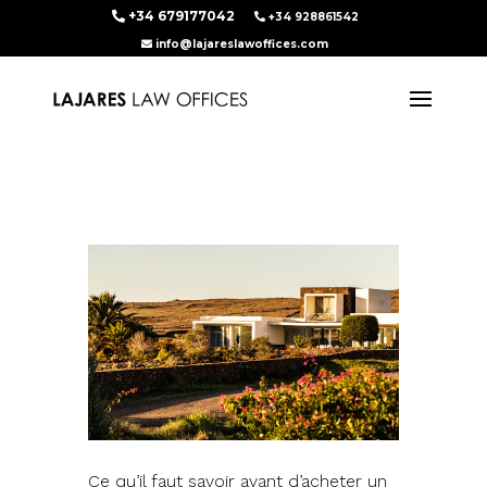
+34 679177042
+34 928861542
info@lajareslawoffices.com
Ce qu’il faut savoir avant d’acheter un