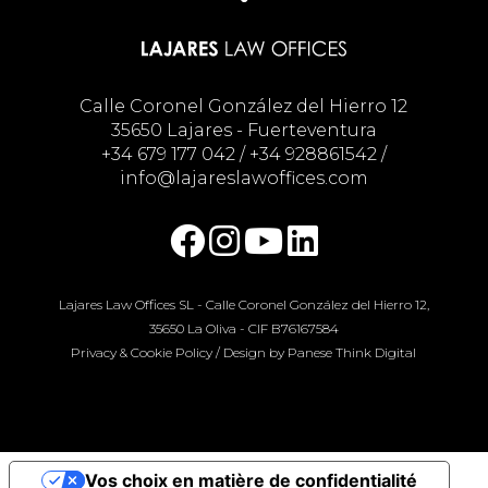
Calle Coronel González del Hierro 12
35650 Lajares - Fuerteventura
+34 679 177 042
/
+34 928861542
/
info@lajareslawoffices.com
Lajares Law Offices SL - Calle Coronel González del Hierro 12,
35650 La Oliva - CIF B76167584
Privacy & Cookie Policy
/ Design by
Panese Think Digital
Vos choix en matière de confidentialité